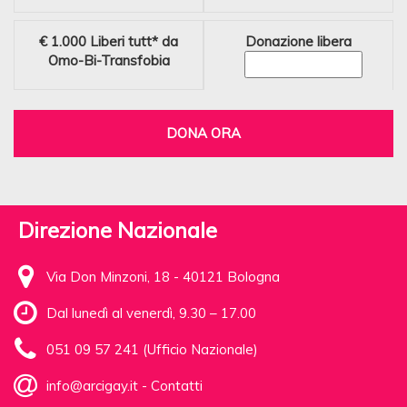
€ 1.000
Liberi tutt* da
Donazione libera
Omo-Bi-Transfobia
DONA ORA
Direzione Nazionale
Via Don Minzoni, 18 - 40121 Bologna
Dal lunedì al venerdì, 9.30 – 17.00
051 09 57 241 (Ufficio Nazionale)
info@arcigay.it
-
Contatti