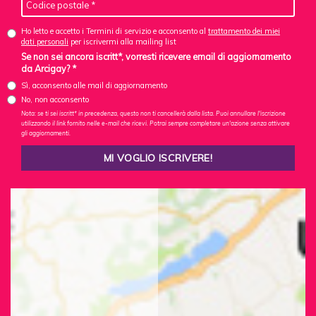
Ho letto e accetto i Termini di servizio e acconsento al
trattamento dei miei
dati personali
per iscrivermi alla mailing list
Se non sei ancora iscritt*, vorresti ricevere email di aggiornamento
da Arcigay? *
Sì, acconsento alle mail di aggiornamento
No, non acconsento
Nota: se ti sei iscritt* in precedenza, questo non ti cancellerà dalla lista. Puoi annullare l'iscrizione
utilizzando il link fornito nelle e-mail che ricevi. Potrai sempre completare un'azione senza attivare
gli aggiornamenti.