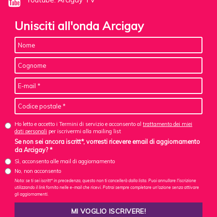
Unisciti all'onda Arcigay
Ho letto e accetto i Termini di servizio e acconsento al
trattamento dei miei
dati personali
per iscrivermi alla mailing list
Se non sei ancora iscritt*, vorresti ricevere email di aggiornamento
da Arcigay? *
Sì, acconsento alle mail di aggiornamento
No, non acconsento
Nota: se ti sei iscritt* in precedenza, questo non ti cancellerà dalla lista. Puoi annullare l'iscrizione
utilizzando il link fornito nelle e-mail che ricevi. Potrai sempre completare un'azione senza attivare
gli aggiornamenti.