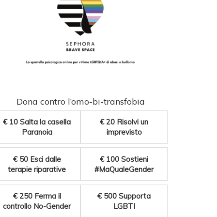
Dona contro l’omo-bi-transfobia
€ 10
Salta la casella
€ 20
Risolvi un
Paranoia
imprevisto
€ 50
Esci dalle
€ 100
Sostieni
terapie riparative
#MaQualeGender
€ 250
Ferma il
€ 500
Supporta
controllo No-Gender
LGBTI