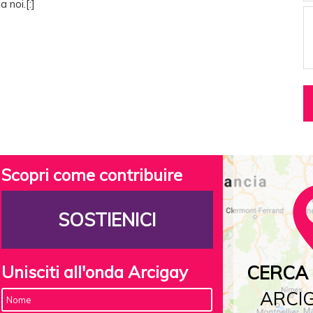
 noi.[:]
Scopri come contribuire
SOSTIENICI
Unisciti all'onda Arcigay
CERCA 
ARCIG