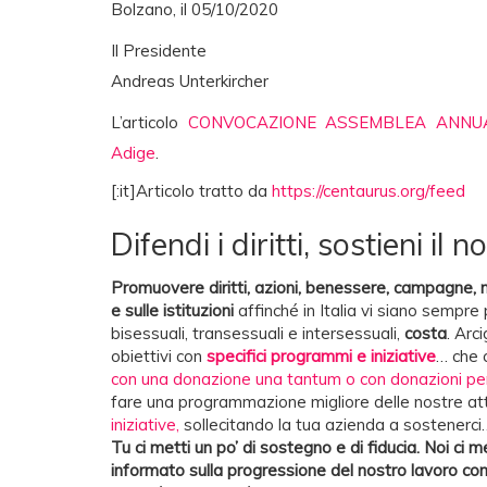
Bolzano, il 05/10/2020
Il Presidente
Andreas Unterkircher
L’articolo
CONVOCAZIONE ASSEMBLEA ANNU
Adige
.
[:it]Articolo tratto da
https://centaurus.org/feed
Difendi i diritti, sostieni il 
Promuovere diritti, azioni, benessere, campagne, 
e sulle istituzioni
affinché in Italia vi siano sempre p
bisessuali, transessuali e intersessuali,
costa
. Arc
obiettivi con
specifici programmi e iniziative
… che 
con una donazione una tantum o con donazioni pe
fare una programmazione migliore delle nostre att
iniziative,
sollecitando la tua azienda a sostenerc
Tu ci metti un po’ di sostegno e di fiducia. Noi ci
informato sulla progressione del nostro lavoro com