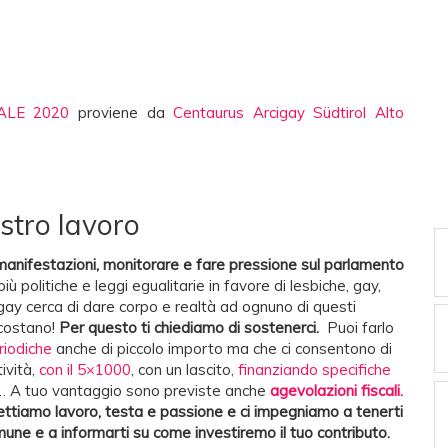
ALE 2020
proviene da
Centaurus Arcigay Südtirol Alto
nostro lavoro
manifestazioni, monitorare e fare pressione sul parlamento
iù politiche e leggi egualitarie in favore di lesbiche, gay,
igay cerca di dare corpo e realtà ad ognuno di questi
costano!
Per questo ti chiediamo di sostenerci.
Puoi farlo
riodiche
anche di piccolo importo ma che ci consentono di
ività,
con il 5×1000
, con un lascito,
finanziando specifiche
i… A tuo vantaggio sono previste anche
agevolazioni fiscali.
 mettiamo lavoro, testa
e passione e ci impegniamo a tenerti
une e a informarti su come investiremo il tuo contributo.