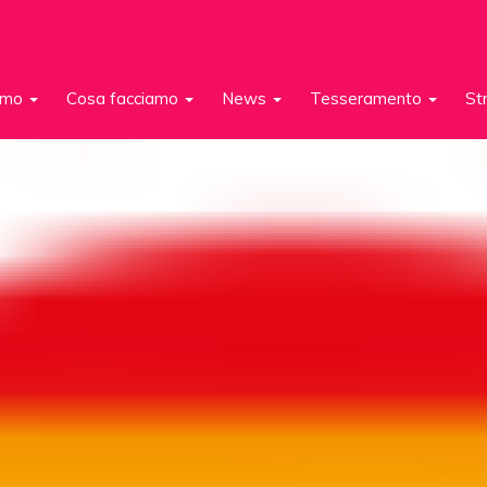
iamo
Cosa facciamo
News
Tesseramento
St