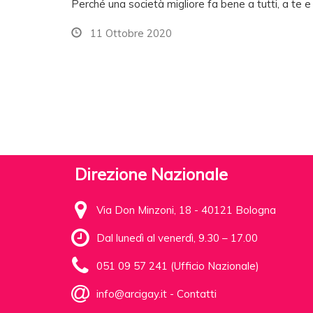
Perché una società migliore fa bene a tutti, a te e a
11 Ottobre 2020
Direzione Nazionale
Via Don Minzoni, 18 - 40121 Bologna
Dal lunedì al venerdì, 9.30 – 17.00
051 09 57 241 (Ufficio Nazionale)
info@arcigay.it
-
Contatti