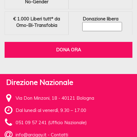
No-Gender
€ 1.000
Liberi tutt* da
Donazione libera
Omo-Bi-Transfobia
DONA ORA
Direzione Nazionale
Via Don Minzoni, 18 - 40121 Bologna
Dal lunedì al venerdì, 9.30 – 17.00
051 09 57 241 (Ufficio Nazionale)
info@arcigay.it
-
Contatti