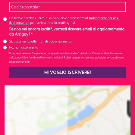
Ho letto e accetto i Termini di servizio e acconsento al
trattamento dei miei
dati personali
per iscrivermi alla mailing list
Se non sei ancora iscritt*, vorresti ricevere email di aggiornamento
da Arcigay? *
Sì, acconsento alle mail di aggiornamento
No, non acconsento
Nota: se ti sei iscritt* in precedenza, questo non ti cancellerà dalla lista. Puoi annullare l'iscrizione
utilizzando il link fornito nelle e-mail che ricevi. Potrai sempre completare un'azione senza attivare
gli aggiornamenti.