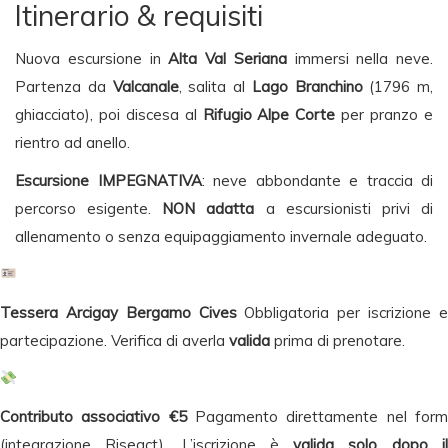
Itinerario & requisiti
Nuova escursione in
Alta Val Seriana
immersi nella neve.
Partenza da
Valcanale
, salita al
Lago Branchino
(1796 m,
ghiacciato), poi discesa al
Rifugio Alpe Corte
per pranzo e
rientro ad anello.
Escursione IMPEGNATIVA
: neve abbondante e traccia di
percorso esigente.
NON adatta
a escursionisti privi di
allenamento o senza equipaggiamento invernale adeguato.
Tessera Arcigay Bergamo Cives
Obbligatoria per iscrizione 
partecipazione. Verifica di averla
valida
prima di prenotare.
Contributo associativo €5
Pagamento direttamente nel for
(integrazione
Riseact
). L’iscrizione è
valida solo dopo i