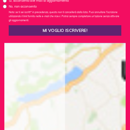
Sì, acconsento alle mail di aggiornamento
No, non acconsento
Nota: se ti sei iscritt* in precedenza, questo non ti cancellerà dalla lista. Puoi annullare l'iscrizione
utilizzando il link fornito nelle e-mail che ricevi. Potrai sempre completare un'azione senza attivare
gli aggiornamenti.