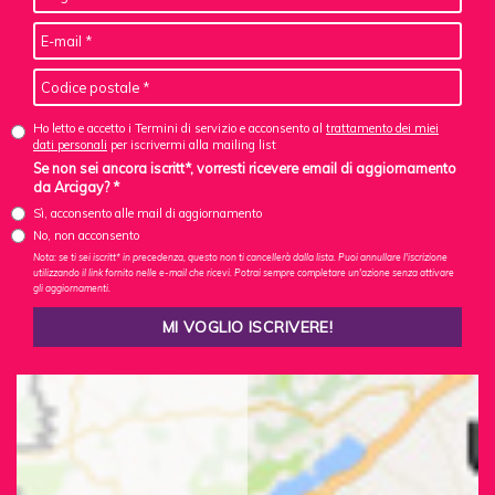
Ho letto e accetto i Termini di servizio e acconsento al
trattamento dei miei
dati personali
per iscrivermi alla mailing list
Se non sei ancora iscritt*, vorresti ricevere email di aggiornamento
da Arcigay? *
Sì, acconsento alle mail di aggiornamento
No, non acconsento
Nota: se ti sei iscritt* in precedenza, questo non ti cancellerà dalla lista. Puoi annullare l'iscrizione
utilizzando il link fornito nelle e-mail che ricevi. Potrai sempre completare un'azione senza attivare
gli aggiornamenti.