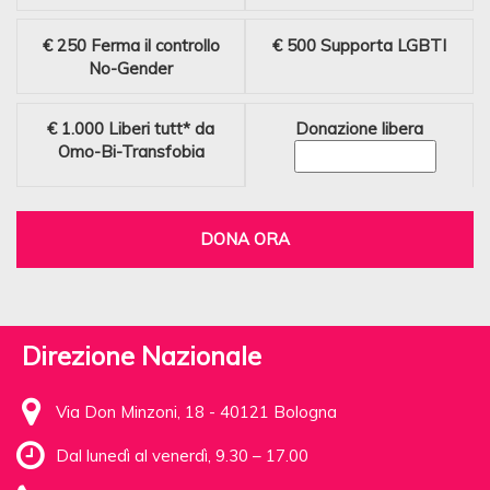
€ 250
Ferma il controllo
€ 500
Supporta LGBTI
No-Gender
€ 1.000
Liberi tutt* da
Donazione libera
Omo-Bi-Transfobia
DONA ORA
Direzione Nazionale
Via Don Minzoni, 18 - 40121 Bologna
Dal lunedì al venerdì, 9.30 – 17.00