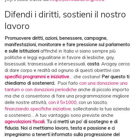
Difendi i diritti, sostieni il nostro
lavoro
Promuovere diritti, azioni, benessere, campagne,
manifestazioni, monitorare e fare pressione sul parlamento
e sulle istituzioni
affinché in Italia vi siano sempre più
politiche e leggi egualitarie in favore di lesbiche, gay,
bisessuali, transessuali e intersessuali,
costa
. Arcigay cerca
di dare corpo e realtà ad ognuno di questi obiettivi con
specifici programmi e iniziative
… che costano!
Per questo ti
chiediamo di sostenerci.
Puoi farlo
con una donazione una
tantum o con donazioni periodiche
anche di piccolo importo
ma che ci consentono di fare una programmazione migliore
delle nostre attività,
con il 5×1000
, con un lascito,
finanziando specifiche iniziative,
sollecitando la tua azienda
a sostenerci… A tuo vantaggio sono previste anche
agevolazioni fiscali.
Tu ci metti un po’ di sostegno e di
fiducia. Noi ci mettiamo lavoro, testa
e passione e ci
impegniamo a tenerti informato sulla progressione del