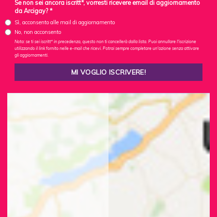
Se non sei ancora iscritt*, vorresti ricevere email di aggiornamento
da Arcigay? *
Sì, acconsento alle mail di aggiornamento
No, non acconsento
Nota: se ti sei iscritt* in precedenza, questo non ti cancellerà dalla lista. Puoi annullare l'iscrizione
utilizzando il link fornito nelle e-mail che ricevi. Potrai sempre completare un'azione senza attivare
gli aggiornamenti.