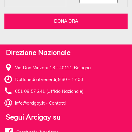
DONA ORA
Direzione Nazionale
Via Don Minzoni, 18 - 40121 Bologna
Dal lunedì al venerdì, 9.30 – 17.00
051 09 57 241 (Ufficio Nazionale)
info@arcigay.it
-
Contatti
Segui Arcigay su