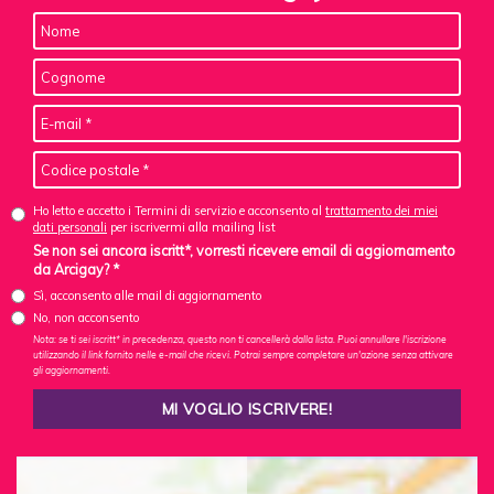
Ho letto e accetto i Termini di servizio e acconsento al
trattamento dei miei
dati personali
per iscrivermi alla mailing list
Se non sei ancora iscritt*, vorresti ricevere email di aggiornamento
da Arcigay? *
Sì, acconsento alle mail di aggiornamento
No, non acconsento
Nota: se ti sei iscritt* in precedenza, questo non ti cancellerà dalla lista. Puoi annullare l'iscrizione
utilizzando il link fornito nelle e-mail che ricevi. Potrai sempre completare un'azione senza attivare
gli aggiornamenti.