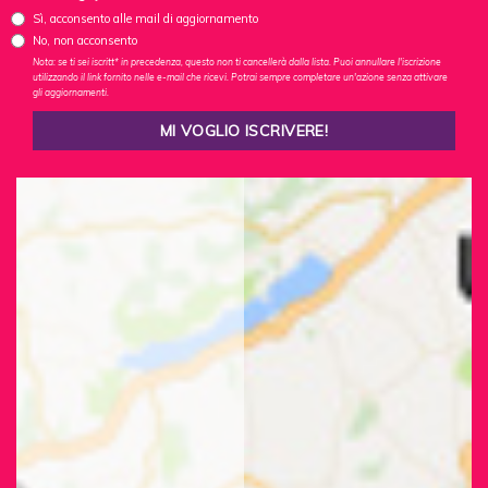
Sì, acconsento alle mail di aggiornamento
No, non acconsento
Nota: se ti sei iscritt* in precedenza, questo non ti cancellerà dalla lista. Puoi annullare l'iscrizione
utilizzando il link fornito nelle e-mail che ricevi. Potrai sempre completare un'azione senza attivare
gli aggiornamenti.