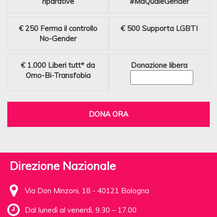
riparative
#MaQualeGender
€ 250
Ferma il controllo
€ 500
Supporta LGBTI
No-Gender
€ 1.000
Liberi tutt* da
Donazione libera
Omo-Bi-Transfobia
DONA ORA
Direzione Nazionale
Via Don Minzoni, 18 - 40121 Bologna
Dal lunedì al venerdì, 9.30 – 17.00