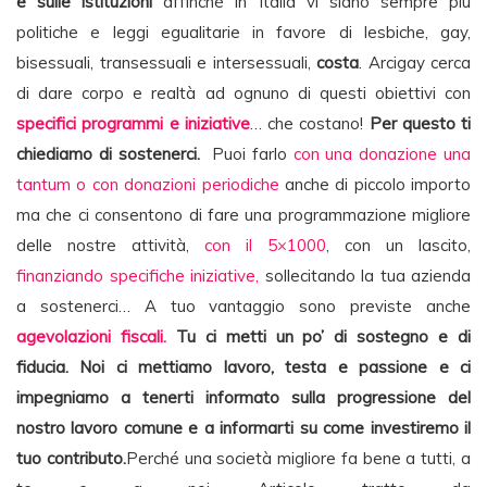
e sulle istituzioni
affinché in Italia vi siano sempre più
politiche e leggi egualitarie in favore di lesbiche, gay,
bisessuali, transessuali e intersessuali,
costa
. Arcigay cerca
di dare corpo e realtà ad ognuno di questi obiettivi con
specifici programmi e iniziative
… che costano!
Per questo ti
chiediamo di sostenerci.
Puoi farlo
con una donazione una
tantum o con donazioni periodiche
anche di piccolo importo
ma che ci consentono di fare una programmazione migliore
delle nostre attività,
con il 5×1000
, con un lascito,
finanziando specifiche iniziative,
sollecitando la tua azienda
a sostenerci… A tuo vantaggio sono previste anche
agevolazioni fiscali.
Tu ci metti un po’ di sostegno e di
fiducia. Noi ci mettiamo lavoro, testa e passione e ci
impegniamo a tenerti informato sulla progressione del
nostro lavoro comune e a informarti su come investiremo il
tuo contributo.
Perché una società migliore fa bene a tutti, a