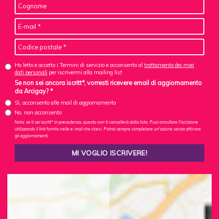
Ho letto e accetto i Termini di servizio e acconsento al
trattamento dei miei
dati personali
per iscrivermi alla mailing list
Se non sei ancora iscritt*, vorresti ricevere email di aggiornamento
da Arcigay? *
Sì, acconsento alle mail di aggiornamento
No, non acconsento
Nota: se ti sei iscritt* in precedenza, questo non ti cancellerà dalla lista. Puoi annullare l'iscrizione
utilizzando il link fornito nelle e-mail che ricevi. Potrai sempre completare un'azione senza attivare
gli aggiornamenti.