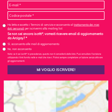
Ho letto e accetto i Termini di servizio e acconsento al
trattamento dei miei
dati personali
per iscrivermi alla mailing list
Se non sei ancora iscritt*, vorresti ricevere email di aggiornamento
da Arcigay? *
Sì, acconsento alle mail di aggiornamento
No, non acconsento
Nota: se ti sei iscritt* in precedenza, questo non ti cancellerà dalla lista. Puoi annullare l'iscrizione
utilizzando il link fornito nelle e-mail che ricevi. Potrai sempre completare un'azione senza attivare
gli aggiornamenti.