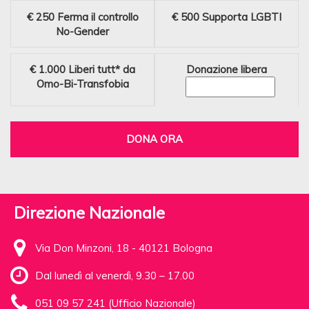
€ 250
Ferma il controllo
€ 500
Supporta LGBTI
No-Gender
€ 1.000
Liberi tutt* da
Donazione libera
Omo-Bi-Transfobia
DONA ORA
Direzione Nazionale
Via Don Minzoni, 18 - 40121 Bologna
Dal lunedì al venerdì, 9.30 – 17.00
051 09 57 241 (Ufficio Nazionale)