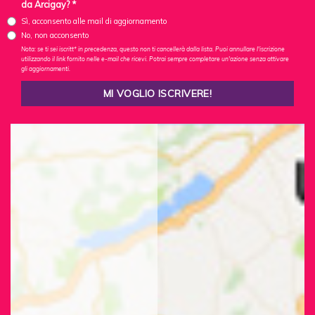
da Arcigay? *
Sì, acconsento alle mail di aggiornamento
No, non acconsento
Nota: se ti sei iscritt* in precedenza, questo non ti cancellerà dalla lista. Puoi annullare l'iscrizione
utilizzando il link fornito nelle e-mail che ricevi. Potrai sempre completare un'azione senza attivare
gli aggiornamenti.