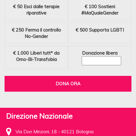
€ 50
Esci dalle terapie
€ 100
Sostieni
riparative
#MaQualeGender
€ 250
Ferma il controllo
€ 500
Supporta LGBTI
No-Gender
€ 1.000
Liberi tutt* da
Donazione libera
Omo-Bi-Transfobia
DONA ORA
Direzione Nazionale
Via Don Minzoni, 18 - 40121 Bologna