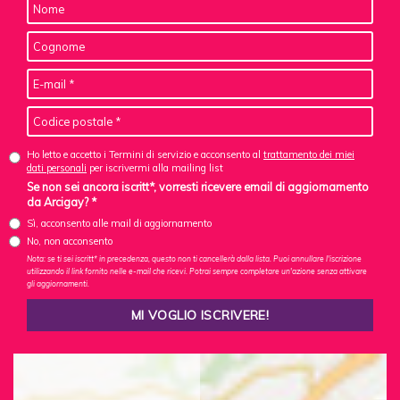
Ho letto e accetto i Termini di servizio e acconsento al
trattamento dei miei
dati personali
per iscrivermi alla mailing list
Se non sei ancora iscritt*, vorresti ricevere email di aggiornamento
da Arcigay? *
Sì, acconsento alle mail di aggiornamento
No, non acconsento
Nota: se ti sei iscritt* in precedenza, questo non ti cancellerà dalla lista. Puoi annullare l'iscrizione
utilizzando il link fornito nelle e-mail che ricevi. Potrai sempre completare un'azione senza attivare
gli aggiornamenti.