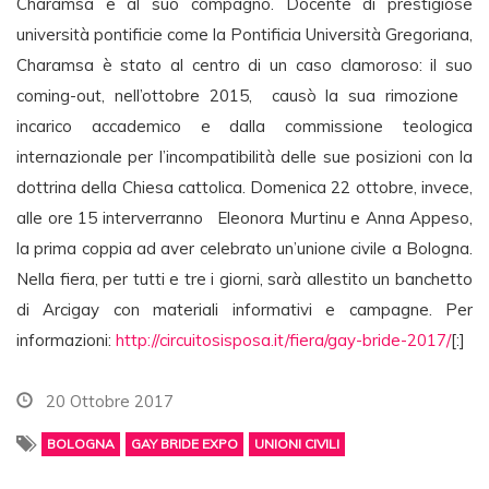
Charamsa e al suo compagno. Docente di prestigiose
università pontificie come la Pontificia Università Gregoriana,
Charamsa è stato al centro di un caso clamoroso: il suo
coming-out, nell’ottobre 2015, causò la sua rimozione
incarico accademico e dalla commissione teologica
internazionale per l’incompatibilità delle sue posizioni con la
dottrina della Chiesa cattolica. Domenica 22 ottobre, invece,
alle ore 15 interverranno Eleonora Murtinu e Anna Appeso,
la prima coppia ad aver celebrato un’unione civile a Bologna.
Nella fiera, per tutti e tre i giorni, sarà allestito un banchetto
di Arcigay con materiali informativi e campagne. Per
informazioni:
http://
circuitosisposa.it/fiera/gay-
bride-2017/
[:]
20 Ottobre 2017
BOLOGNA
GAY BRIDE EXPO
UNIONI CIVILI