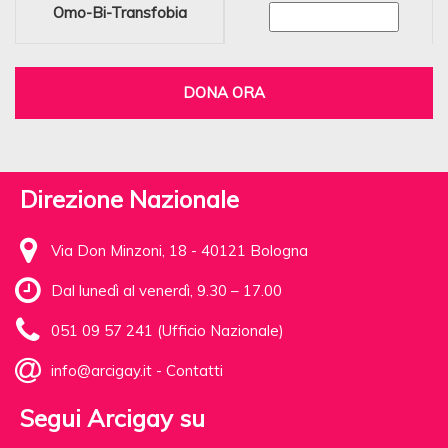
Omo-Bi-Transfobia
DONA ORA
Direzione Nazionale
Via Don Minzoni, 18 - 40121 Bologna
Dal lunedì al venerdì, 9.30 – 17.00
051 09 57 241 (Ufficio Nazionale)
info@arcigay.it
-
Contatti
Segui Arcigay su