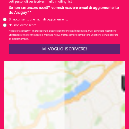
dati personali
per iscrivermi alla mailing list
Se non sei ancora iscritt*, vorresti ricevere email di aggiornamento
da Arcigay? *
Sì, acconsento alle mail di aggiornamento
No, non acconsento
Nota: se ti sei iscritt* in precedenza, questo non ti cancellerà dalla lista. Puoi annullare l'iscrizione
utilizzando il link fornito nelle e-mail che ricevi. Potrai sempre completare un'azione senza attivare
gli aggiornamenti.