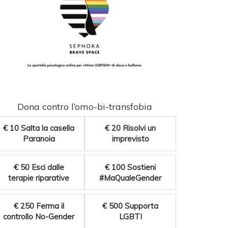
Dona contro l’omo-bi-transfobia
€ 10
Salta la casella
€ 20
Risolvi un
Paranoia
imprevisto
€ 50
Esci dalle
€ 100
Sostieni
terapie riparative
#MaQualeGender
€ 250
Ferma il
€ 500
Supporta
controllo No-Gender
LGBTI