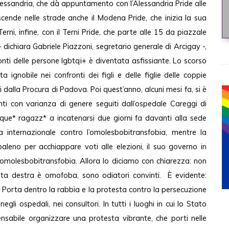
Alessandria, che dà appuntamento con l’Alessandria Pride alle
cende nelle strade anche il Modena Pride, che inizia la sua
ni, infine, con il Terni Pride, che parte alle 15 da piazzale
 dichiara Gabriele Piazzoni, segretario generale di Arcigay -,
onti delle persone lgbtqi+ è diventata asfissiante. Lo scorso
ignobile nei confronti dei figli e delle figlie delle coppie
ti dalla Procura di Padova. Poi quest’anno, alcuni mesi fa, si è
nti con varianza di genere seguiti dall’ospedale Careggi di
que* ragazz* a incatenarsi due giorni fa davanti alla sede
ta internazionale contro l’omolesbobitransfobia, mentre la
leno per acchiappare voti alle elezioni, il suo governo in
’omolesbobitransfobia. Allora lo diciamo con chiarezza: non
sta destra è omofoba, sono odiatori convinti. È evidente:
. Porta dentro la rabbia e la protesta contro la persecuzione
egli ospedali, nei consultori. In tutti i luoghi in cui lo Stato
ensabile organizzare una protesta vibrante, che porti nelle