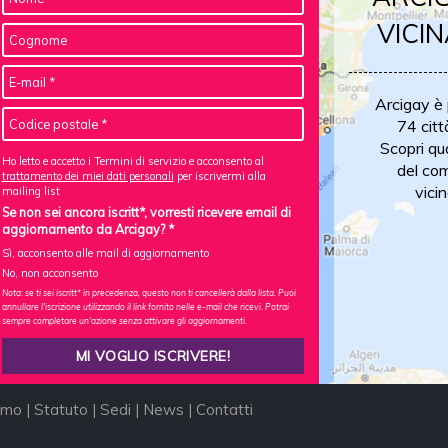
VICIN
Arcigay è
74 citt
Scopri qu
Ho letto e accetto i Termini di servizio e acconsento al
del com
trattamento dei miei dati personali
per iscrivermi alla
vicin
mailing list
Se non sei ancora iscritt*, vorresti ricevere email di
aggiornamento da Arcigay? *
Sì, acconsento alle mail di aggiornamento
No, non acconsento
Nota: se ti sei iscritt* in precedenza, questo non ti cancellerà dalla lista. Puoi
annullare l'iscrizione utilizzando il link fornito nelle e-mail che ricevi. Potrai
sempre completare un'azione senza attivare gli aggiornamenti.
amo
|
Statuto
|
Sedi
|
News
|
Contatti