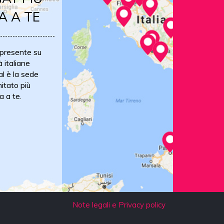
A A TE
 presente su
à italiane
al è la sede
itato più
a a te.
Note legali e Privacy policy