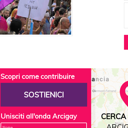
Scopri come contribuire
SOSTIENICI
Unisciti all'onda Arcigay
CERCA 
ARCIG