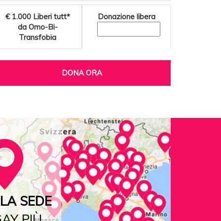
€ 1.000
Liberi tutt*
Donazione libera
da Omo-Bi-
Transfobia
DONA ORA
LA SEDE
AY PIÙ