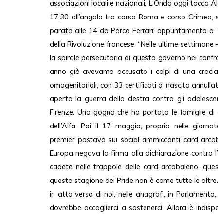
associazioni locali e nazionali. L’Onda oggi tocca 
17,30 all’angolo tra corso Roma e corso Crimea; s
parata alle 14 da Parco Ferrari; appuntamento a Ter
della Rivoluzione francese. “Nelle ultime settimane –
la spirale persecutoria di questo governo nei confr
anno già avevamo accusato i colpi di una crociata 
omogenitoriali, con 33 certificati di nascita annulla
aperta la guerra della destra contro gli adolesce
Firenze. Una gogna che ha portato le famiglie di 
dell’Aifa. Poi il 17 maggio, proprio nelle giorna
premier postava sui social ammiccanti card arcoba
Europa negava la firma alla dichiarazione contro l
cadete nelle trappole delle card arcobaleno, que
questa stagione dei Pride non è come tutte le altre
in atto verso di noi: nelle anagrafi, in Parlamento, n
dovrebbe accoglierci a sostenerci. Allora è indisp