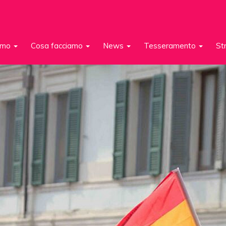
iamo
Cosa facciamo
News
Tesseramento
St