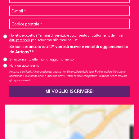
Ho letto e accetto i Termini di servizio e acconsento al
trattamento dei miei
dati personali
per iscrivermi alla mailing list
Se non sei ancora iscritt*, vorresti ricevere email di aggiornamento
da Arcigay? *
Sì, acconsento alle mail di aggiornamento
No, non acconsento
Nota: se ti sei iscritt* in precedenza, questo non ti cancellerà dalla lista. Puoi annullare l'iscrizione
utilizzando il link fornito nelle e-mail che ricevi. Potrai sempre completare un'azione senza attivare
gli aggiornamenti.