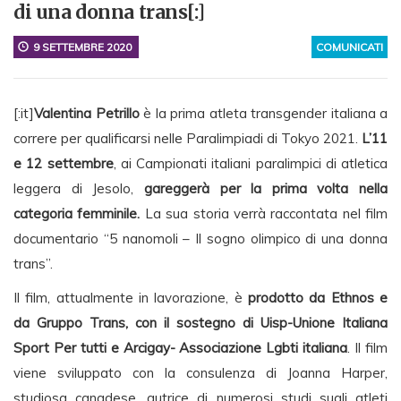
di una donna trans[:]
9 SETTEMBRE 2020
COMUNICATI
[:it]
Valentina Petrillo
è la prima atleta transgender italiana a
correre per qualificarsi nelle Paralimpiadi di Tokyo 2021.
L’11
e 12 settembre
, ai Campionati italiani paralimpici di atletica
leggera di Jesolo,
gareggerà per la prima volta nella
categoria femminile.
La sua storia verrà raccontata nel film
documentario “5 nanomoli – Il sogno olimpico di una donna
trans”.
Il film, attualmente in lavorazione, è
prodotto da Ethnos e
da Gruppo Trans, con il sostegno di Uisp-Unione Italiana
Sport Per tutti e Arcigay- Associazione Lgbti italiana
. Il film
viene sviluppato con la consulenza di Joanna Harper,
studiosa canadese, autrice di numerosi studi sugli atleti