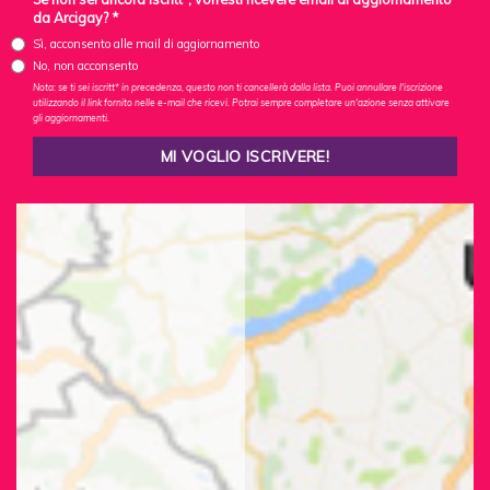
da Arcigay? *
Sì, acconsento alle mail di aggiornamento
No, non acconsento
Nota: se ti sei iscritt* in precedenza, questo non ti cancellerà dalla lista. Puoi annullare l'iscrizione
utilizzando il link fornito nelle e-mail che ricevi. Potrai sempre completare un'azione senza attivare
gli aggiornamenti.