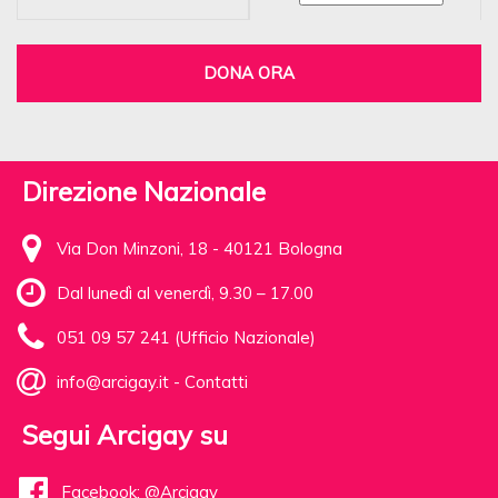
DONA ORA
Direzione Nazionale
Via Don Minzoni, 18 - 40121 Bologna
Dal lunedì al venerdì, 9.30 – 17.00
051 09 57 241 (Ufficio Nazionale)
info@arcigay.it
-
Contatti
Segui Arcigay su
Facebook: @Arcigay