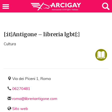
[:it]Antigone – libreria lgbt[:]
Cultura
Via dei Piceni 1, Roma
06270481
roma@libreriantigone.com
Sito web