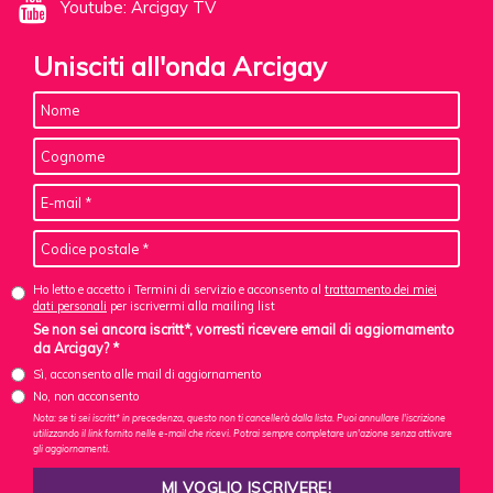
Youtube: Arcigay TV
Unisciti all'onda Arcigay
Ho letto e accetto i Termini di servizio e acconsento al
trattamento dei miei
dati personali
per iscrivermi alla mailing list
Se non sei ancora iscritt*, vorresti ricevere email di aggiornamento
da Arcigay? *
Sì, acconsento alle mail di aggiornamento
No, non acconsento
Nota: se ti sei iscritt* in precedenza, questo non ti cancellerà dalla lista. Puoi annullare l'iscrizione
utilizzando il link fornito nelle e-mail che ricevi. Potrai sempre completare un'azione senza attivare
gli aggiornamenti.