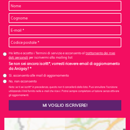
Ho letto e accetto i Termini di servizio e acconsento al
trattamento dei miei
dati personali
per iscrivermi alla mailing list
Se non sei ancora iscritt*, vorresti ricevere email di aggiornamento
da Arcigay? *
Sì, acconsento alle mail di aggiornamento
No, non acconsento
Nota: se ti sei iscritt* in precedenza, questo non ti cancellerà dalla lista. Puoi annullare l'iscrizione
utilizzando il link fornito nelle e-mail che ricevi. Potrai sempre completare un'azione senza attivare
gli aggiornamenti.