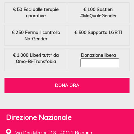
€ 50
Esci dalle terapie
€ 100
Sostieni
riparative
#MaQualeGender
€ 250
Ferma il controllo
€ 500
Supporta LGBTI
No-Gender
€ 1.000
Liberi tutt* da
Donazione libera
Omo-Bi-Transfobia
DONA ORA
Direzione Nazionale
Via Don Minzoni, 18 - 40121 Bologna