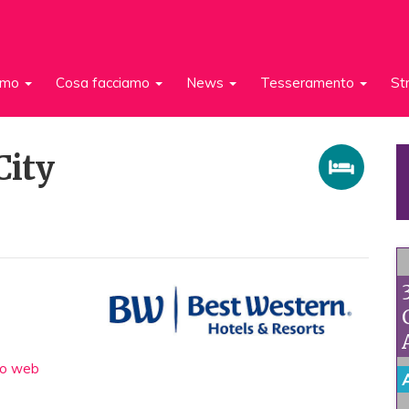
iamo
Cosa facciamo
News
Tesseramento
St
City
to web