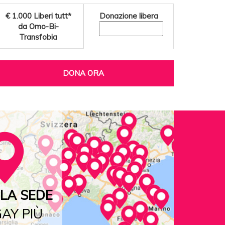
€ 1.000
Liberi tutt*
Donazione libera
da Omo-Bi-
Transfobia
DONA ORA
LA SEDE
AY PIÙ