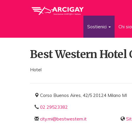
Sostienici
Chi s
Best Western Hotel 
Hotel
Corso Buenos Aires, 42/5 20124 Milano MI
02 29523382
city.mi@bestwestern.it
Si