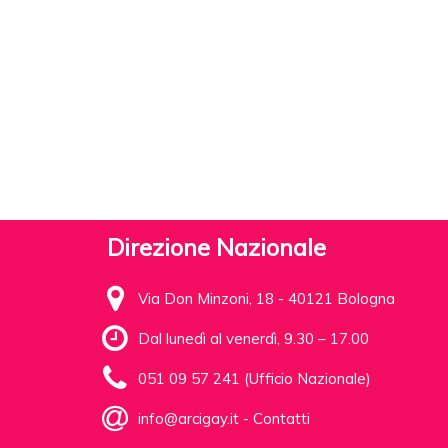
Direzione Nazionale
Via Don Minzoni, 18 - 40121 Bologna
Dal lunedì al venerdì, 9.30 – 17.00
051 09 57 241 (Ufficio Nazionale)
info@arcigay.it
-
Contatti