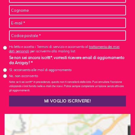
Ho letto e accetto i Termini di servizio e acconsento al
trattamento dei miei
dati personali
per iscrivermi alla mailing list
Se non sei ancora iscritt*, vorresti ricevere email di aggiornamento
da Arcigay? *
Sì, acconsento alle mail di aggiornamento
No, non acconsento
Nota: se ti sei iscritt* in precedenza, questo non ti cancellerà dalla lista. Puoi annullare l'iscrizione
utilizzando il link fornito nelle e-mail che ricevi. Potrai sempre completare un'azione senza attivare
gli aggiornamenti.