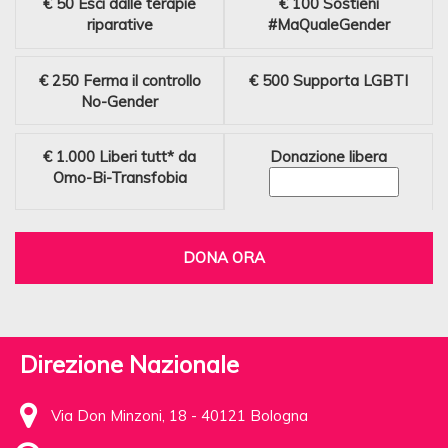
€ 50
Esci dalle terapie
€ 100
Sostieni
riparative
#MaQualeGender
€ 250
Ferma il controllo
€ 500
Supporta LGBTI
No-Gender
€ 1.000
Liberi tutt* da
Donazione libera
Omo-Bi-Transfobia
DONA ORA
Direzione Nazionale
Via Don Minzoni, 18 - 40121 Bologna