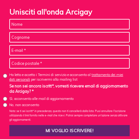
Unisciti all'onda Arcigay
Ho letto e accetto i Termini di servizio e acconsento al
trattamento dei miei
dati personali
per iscrivermi alla mailing list
Se non sei ancora iscritt*, vorresti ricevere email di aggiornamento
da Arcigay? *
Sì, acconsento alle mail di aggiornamento
No, non acconsento
Nota: se ti sei iscritt* in precedenza, questo non ti cancellerà dalla lista. Puoi annullare l'iscrizione
utilizzando il link fornito nelle e-mail che ricevi. Potrai sempre completare un'azione senza attivare
gli aggiornamenti.