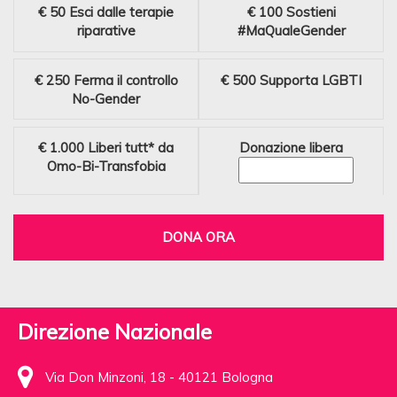
€ 50
Esci dalle terapie
€ 100
Sostieni
riparative
#MaQualeGender
€ 250
Ferma il controllo
€ 500
Supporta LGBTI
No-Gender
€ 1.000
Liberi tutt* da
Donazione libera
Omo-Bi-Transfobia
DONA ORA
Direzione Nazionale
Via Don Minzoni, 18 - 40121 Bologna