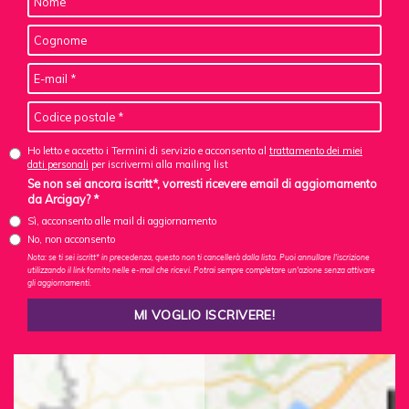
Ho letto e accetto i Termini di servizio e acconsento al
trattamento dei miei
dati personali
per iscrivermi alla mailing list
Se non sei ancora iscritt*, vorresti ricevere email di aggiornamento
da Arcigay? *
Sì, acconsento alle mail di aggiornamento
No, non acconsento
Nota: se ti sei iscritt* in precedenza, questo non ti cancellerà dalla lista. Puoi annullare l'iscrizione
utilizzando il link fornito nelle e-mail che ricevi. Potrai sempre completare un'azione senza attivare
gli aggiornamenti.