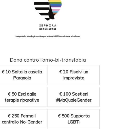
Dona contro l’omo-bi-transfobia
€ 10
Salta la casella
€ 20
Risolvi un
Paranoia
imprevisto
€ 50
Esci dalle
€ 100
Sostieni
terapie riparative
#MaQualeGender
€ 250
Ferma il
€ 500
Supporta
controllo No-Gender
LGBTI