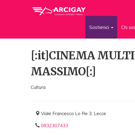
Sostienici
Chi s
[:it]CINEMA MULT
MASSIMO[:]
Cultura
Viale Francesco Lo Re 3, Lecce
0832307433