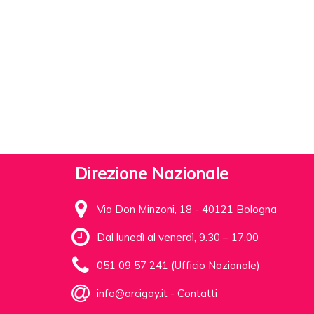
Direzione Nazionale
Via Don Minzoni, 18 - 40121 Bologna
Dal lunedì al venerdì, 9.30 – 17.00
051 09 57 241 (Ufficio Nazionale)
info@arcigay.it
-
Contatti