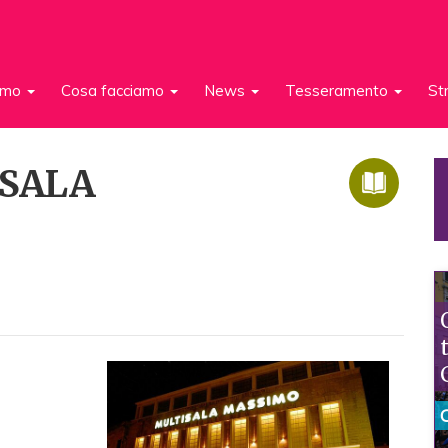
iamo
Cosa facciamo
News
Tesseramento
St
ISALA