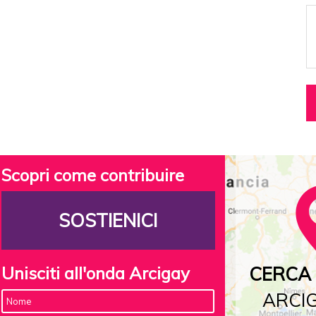
Scopri come contribuire
SOSTIENICI
Unisciti all'onda Arcigay
CERCA 
ARCIG