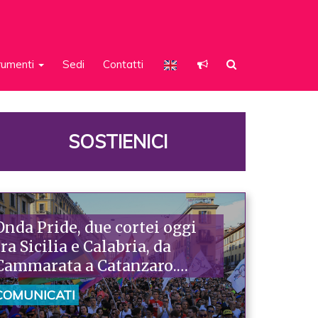
rumenti
Sedi
Contatti
SOSTIENICI
Onda Pride, due cortei oggi
tra Sicilia e Calabria, da
Cammarata a Catanzaro.
Piazzoni: «Raccontano la
COMUNICATI
nostra ostinazione»