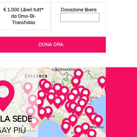
€ 1.000
Liberi tutt*
Donazione libera
da Omo-Bi-
Transfobia
DONA ORA
LA SEDE
AY PIÙ