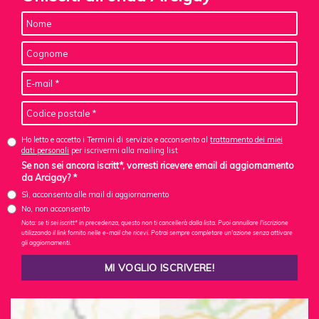
Ho letto e accetto i Termini di servizio e acconsento al
trattamento dei miei
dati personali
per iscrivermi alla mailing list
Se non sei ancora iscritt*, vorresti ricevere email di aggiornamento
da Arcigay? *
Sì, acconsento alle mail di aggiornamento
No, non acconsento
Nota: se ti sei iscritt* in precedenza, questo non ti cancellerà dalla lista. Puoi annullare l'iscrizione
utilizzando il link fornito nelle e-mail che ricevi. Potrai sempre completare un'azione senza attivare
gli aggiornamenti.