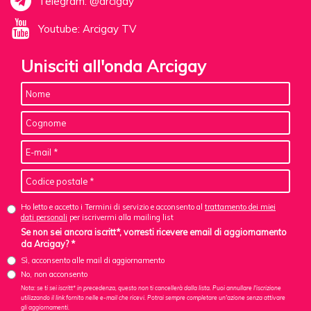
Telegram: @arcigay
Youtube: Arcigay TV
Unisciti all'onda Arcigay
Ho letto e accetto i Termini di servizio e acconsento al
trattamento dei miei
dati personali
per iscrivermi alla mailing list
Se non sei ancora iscritt*, vorresti ricevere email di aggiornamento
da Arcigay? *
Sì, acconsento alle mail di aggiornamento
No, non acconsento
Nota: se ti sei iscritt* in precedenza, questo non ti cancellerà dalla lista. Puoi annullare l'iscrizione
utilizzando il link fornito nelle e-mail che ricevi. Potrai sempre completare un'azione senza attivare
gli aggiornamenti.