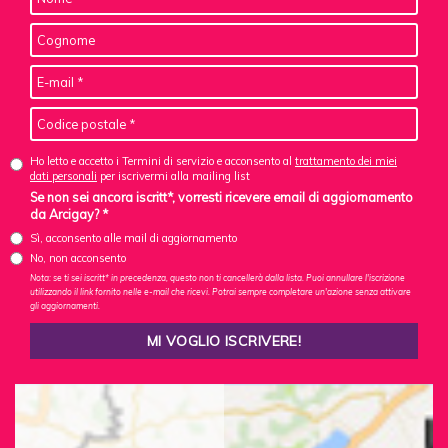
Ho letto e accetto i Termini di servizio e acconsento al
trattamento dei miei
dati personali
per iscrivermi alla mailing list
Se non sei ancora iscritt*, vorresti ricevere email di aggiornamento
da Arcigay? *
Sì, acconsento alle mail di aggiornamento
No, non acconsento
Nota: se ti sei iscritt* in precedenza, questo non ti cancellerà dalla lista. Puoi annullare l'iscrizione
utilizzando il link fornito nelle e-mail che ricevi. Potrai sempre completare un'azione senza attivare
gli aggiornamenti.