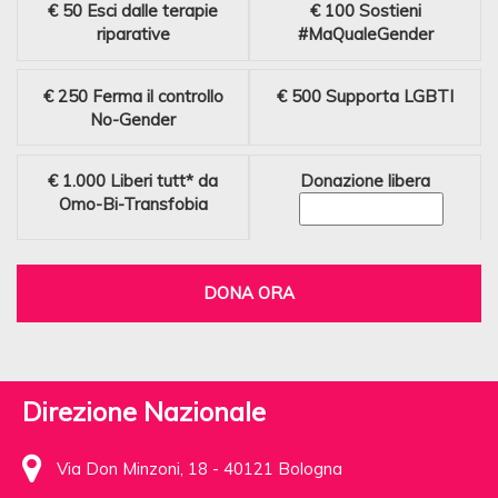
€ 50
Esci dalle terapie
€ 100
Sostieni
riparative
#MaQualeGender
€ 250
Ferma il controllo
€ 500
Supporta LGBTI
No-Gender
€ 1.000
Liberi tutt* da
Donazione libera
Omo-Bi-Transfobia
DONA ORA
Direzione Nazionale
Via Don Minzoni, 18 - 40121 Bologna