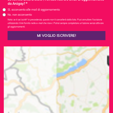
da Arcigay? *
Sì, acconsento alle mail di aggiornamento
No, non acconsento
Nota: se ti sei iscritt* in precedenza, questo non ti cancellerà dalla lista. Puoi annullare l'iscrizione
utilizzando il link fornito nelle e-mail che ricevi. Potrai sempre completare un'azione senza attivare
gli aggiornamenti.