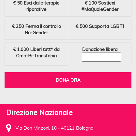
€ 50
Esci dalle terapie
€ 100
Sostieni
riparative
#MaQualeGender
€ 250
Ferma il controllo
€ 500
Supporta LGBTI
No-Gender
€ 1.000
Liberi tutt* da
Donazione libera
Omo-Bi-Transfobia
DONA ORA
Direzione Nazionale
Via Don Minzoni, 18 - 40121 Bologna