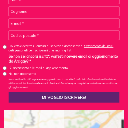
Ho letto e accetto i Termini di servizio e acconsento al
trattamento dei miei
dati personali
per iscrivermi alla mailing list
Se non sei ancora iscritt*, vorresti ricevere email di aggiornamento
da Arcigay? *
Sì, acconsento alle mail di aggiornamento
No, non acconsento
Nota: se ti sei iscritt* in precedenza, questo non ti cancellerà dalla lista. Puoi annullare l'iscrizione
utilizzando il link fornito nelle e-mail che ricevi. Potrai sempre completare un'azione senza attivare
gli aggiornamenti.