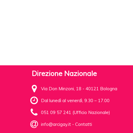
Direzione Nazionale
Via Don Minzoni, 18 - 40121 Bologna
Dal lunedì al venerdì, 9.30 – 17.00
051 09 57 241 (Ufficio Nazionale)
info@arcigay.it
-
Contatti