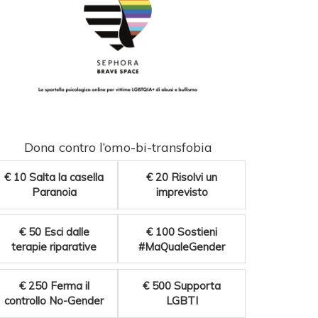
Dona contro l’omo-bi-transfobia
€ 10
Salta la casella
€ 20
Risolvi un
Paranoia
imprevisto
€ 50
Esci dalle
€ 100
Sostieni
terapie riparative
#MaQualeGender
€ 250
Ferma il
€ 500
Supporta
controllo No-Gender
LGBTI