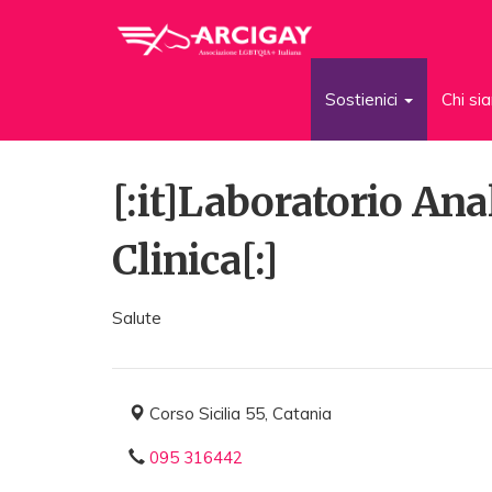
Sostienici
Chi s
[:it]Laboratorio Anal
Clinica[:]
Salute
Corso Sicilia 55, Catania
095 316442