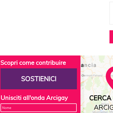
Scopri come contribuire
SOSTIENICI
Unisciti all'onda Arcigay
CERCA 
ARCIG