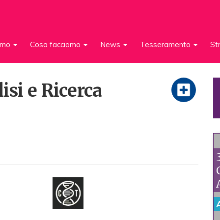
iamo
Cosa facciamo
News
Tesseramento
St
isi e Ricerca