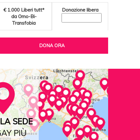
€ 1.000
Liberi tutt*
Donazione libera
da Omo-Bi-
Transfobia
DONA ORA
LA SEDE
AY PIÙ