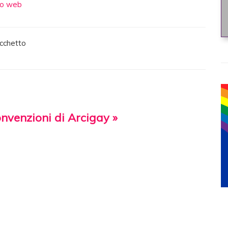
to web
acchetto
onvenzioni di Arcigay »