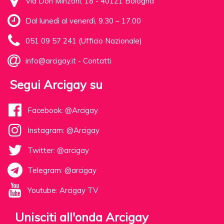
Via Don Minzoni, 18 - 40121 Bologna
Dal lunedì al venerdì, 9.30 – 17.00
051 09 57 241 (Ufficio Nazionale)
info@arcigay.it
-
Contatti
Segui Arcigay su
Facebook: @Arcigay
Instagram: @Arcigay
Twitter: @arcigay
Telegram: @arcigay
Youtube: Arcigay TV
Unisciti all'onda Arcigay