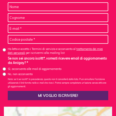
Ho letto e accetto i Termini di servizio e acconsento al
trattamento dei miei
dati personali
per iscrivermi alla mailing list
Se non sei ancora iscritt*, vorresti ricevere email di aggiornamento
da Arcigay? *
Sì, acconsento alle mail di aggiornamento
No, non acconsento
Nota: se ti sei iscritt* in precedenza, questo non ti cancellerà dalla lista. Puoi annullare l'iscrizione
utilizzando il link fornito nelle e-mail che ricevi. Potrai sempre completare un'azione senza attivare
gli aggiornamenti.