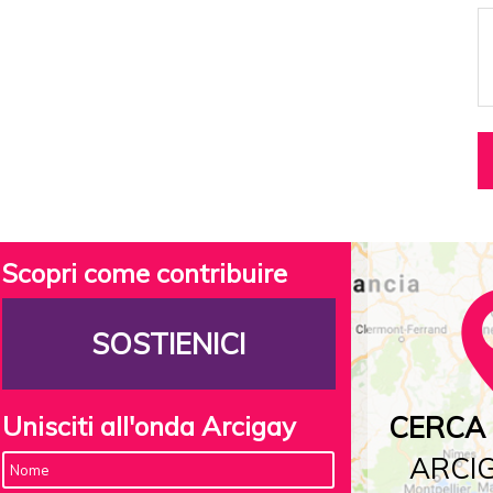
Scopri come contribuire
SOSTIENICI
Unisciti all'onda Arcigay
CERCA 
ARCIG