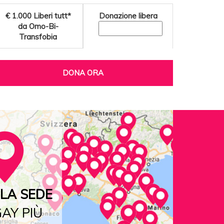
€ 1.000
Liberi tutt*
Donazione libera
da Omo-Bi-
Transfobia
DONA ORA
LA SEDE
AY PIÙ