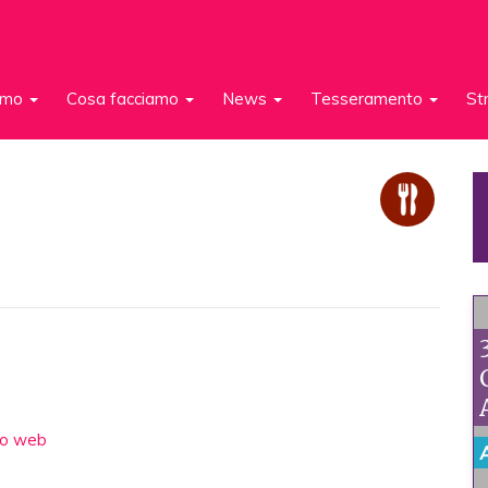
iamo
Cosa facciamo
News
Tesseramento
St
to web