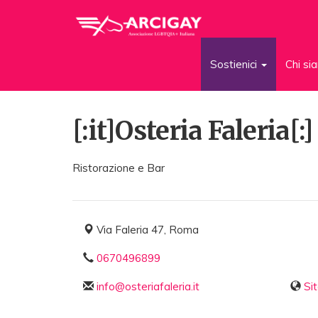
Sostienici
Chi s
[:it]Osteria Faleria[:]
Ristorazione e Bar
Via Faleria 47, Roma
0670496899
info@osteriafaleria.it
Si