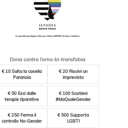
Dona contro l’omo-bi-transfobia
€ 10
Salta la casella
€ 20
Risolvi un
Paranoia
imprevisto
€ 50
Esci dalle
€ 100
Sostieni
terapie riparative
#MaQualeGender
€ 250
Ferma il
€ 500
Supporta
controllo No-Gender
LGBTI