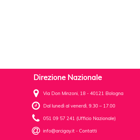
Direzione Nazionale
Via Don Minzoni, 18 - 40121 Bologna
Dal lunedì al venerdì, 9.30 – 17.00
051 09 57 241 (Ufficio Nazionale)
info@arcigay.it
-
Contatti