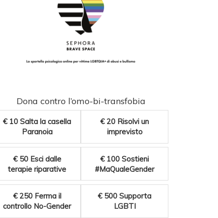
Dona contro l’omo-bi-transfobia
€ 10
Salta la casella
€ 20
Risolvi un
Paranoia
imprevisto
€ 50
Esci dalle
€ 100
Sostieni
terapie riparative
#MaQualeGender
€ 250
Ferma il
€ 500
Supporta
controllo No-Gender
LGBTI