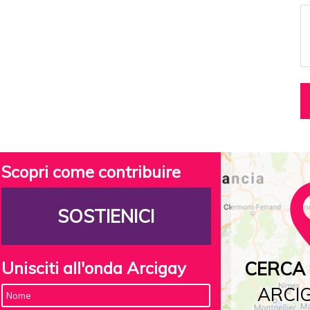
Scopri come contribuire
SOSTIENICI
Unisciti all'onda Arcigay
CERCA 
ARCIG