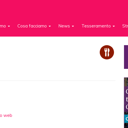
iamo
Cosa facciamo
News
Tesseramento
St
to web