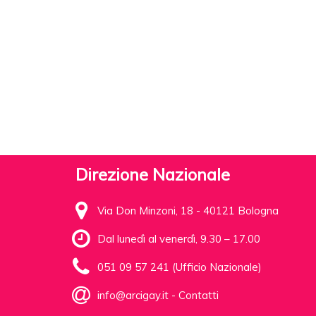
Direzione Nazionale
Via Don Minzoni, 18 - 40121 Bologna
Dal lunedì al venerdì, 9.30 – 17.00
051 09 57 241 (Ufficio Nazionale)
info@arcigay.it
-
Contatti