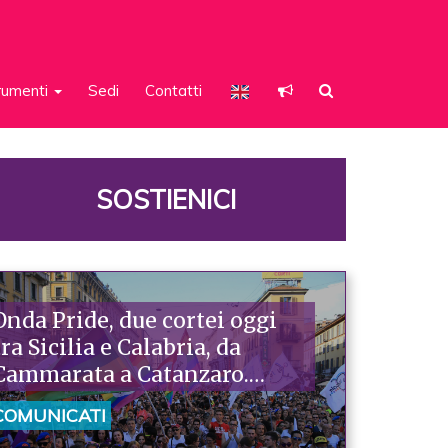
rumenti
Sedi
Contatti
SOSTIENICI
Onda Pride, due cortei oggi
tra Sicilia e Calabria, da
Cammarata a Catanzaro.
Piazzoni: «Raccontano la
COMUNICATI
nostra ostinazione»