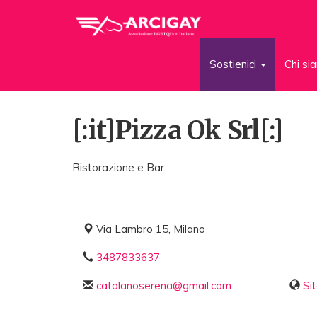
Sostienici
Chi s
[:it]Pizza Ok Srl[:]
Ristorazione e Bar
Via Lambro 15, Milano
3487833637
catalanoserena@gmail.com
Si