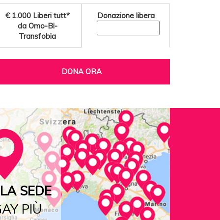
€ 1.000
Liberi tutt*
Donazione libera
da Omo-Bi-
Transfobia
DONA ORA
LA SEDE
AY PIÙ