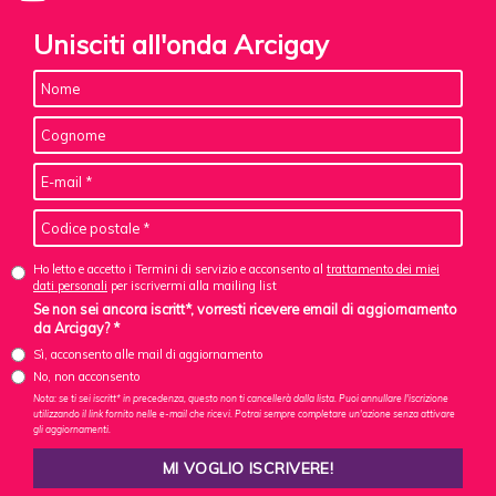
Unisciti all'onda Arcigay
Ho letto e accetto i Termini di servizio e acconsento al
trattamento dei miei
dati personali
per iscrivermi alla mailing list
Se non sei ancora iscritt*, vorresti ricevere email di aggiornamento
da Arcigay? *
Sì, acconsento alle mail di aggiornamento
No, non acconsento
Nota: se ti sei iscritt* in precedenza, questo non ti cancellerà dalla lista. Puoi annullare l'iscrizione
utilizzando il link fornito nelle e-mail che ricevi. Potrai sempre completare un'azione senza attivare
gli aggiornamenti.