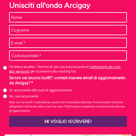
Unisciti all'onda Arcigay
Ho letto e accetto i Termini di servizio e acconsento al
trattamento dei miei
dati personali
per iscrivermi alla mailing list
Se non sei ancora iscritt*, vorresti ricevere email di aggiornamento
da Arcigay? *
Sì, acconsento alle mail di aggiornamento
No, non acconsento
Nota: se ti sei iscritt* in precedenza, questo non ti cancellerà dalla lista. Puoi annullare l'iscrizione
utilizzando il link fornito nelle e-mail che ricevi. Potrai sempre completare un'azione senza attivare
gli aggiornamenti.