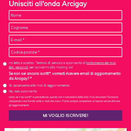
Unisciti all'onda Arcigay
Ho letto e accetto i Termini di servizio e acconsento al
trattamento dei miei
dati personali
per iscrivermi alla mailing list
Se non sei ancora iscritt*, vorresti ricevere email di aggiornamento
da Arcigay? *
Sì, acconsento alle mail di aggiornamento
No, non acconsento
Nota: se ti sei iscritt* in precedenza, questo non ti cancellerà dalla lista. Puoi annullare l'iscrizione
utilizzando il link fornito nelle e-mail che ricevi. Potrai sempre completare un'azione senza attivare
gli aggiornamenti.