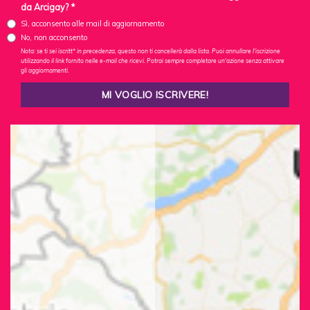
da Arcigay? *
Sì, acconsento alle mail di aggiornamento
No, non acconsento
Nota: se ti sei iscritt* in precedenza, questo non ti cancellerà dalla lista. Puoi annullare l'iscrizione
utilizzando il link fornito nelle e-mail che ricevi. Potrai sempre completare un'azione senza attivare
gli aggiornamenti.