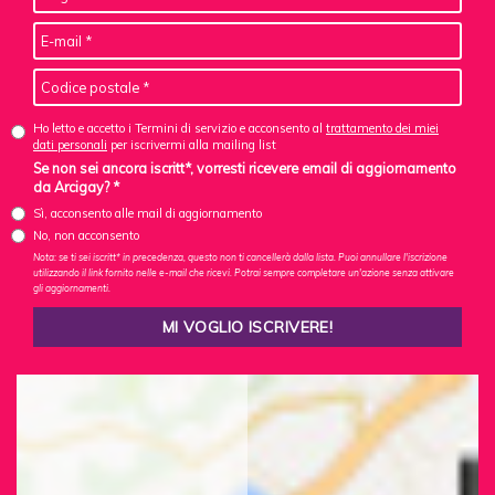
Ho letto e accetto i Termini di servizio e acconsento al
trattamento dei miei
dati personali
per iscrivermi alla mailing list
Se non sei ancora iscritt*, vorresti ricevere email di aggiornamento
da Arcigay? *
Sì, acconsento alle mail di aggiornamento
No, non acconsento
Nota: se ti sei iscritt* in precedenza, questo non ti cancellerà dalla lista. Puoi annullare l'iscrizione
utilizzando il link fornito nelle e-mail che ricevi. Potrai sempre completare un'azione senza attivare
gli aggiornamenti.