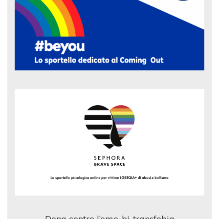
Dona contro l’omo-bi-transfobia