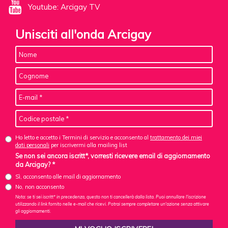
Youtube: Arcigay TV
Unisciti all'onda Arcigay
Ho letto e accetto i Termini di servizio e acconsento al
trattamento dei miei
dati personali
per iscrivermi alla mailing list
Se non sei ancora iscritt*, vorresti ricevere email di aggiornamento
da Arcigay? *
Sì, acconsento alle mail di aggiornamento
No, non acconsento
Nota: se ti sei iscritt* in precedenza, questo non ti cancellerà dalla lista. Puoi annullare l'iscrizione
utilizzando il link fornito nelle e-mail che ricevi. Potrai sempre completare un'azione senza attivare
gli aggiornamenti.