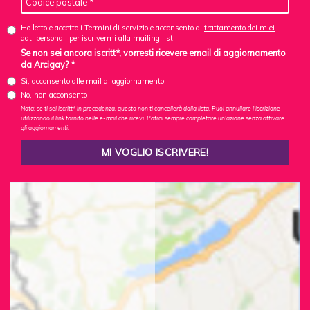
Ho letto e accetto i Termini di servizio e acconsento al
trattamento dei miei
dati personali
per iscrivermi alla mailing list
Se non sei ancora iscritt*, vorresti ricevere email di aggiornamento
da Arcigay? *
Sì, acconsento alle mail di aggiornamento
No, non acconsento
Nota: se ti sei iscritt* in precedenza, questo non ti cancellerà dalla lista. Puoi annullare l'iscrizione
utilizzando il link fornito nelle e-mail che ricevi. Potrai sempre completare un'azione senza attivare
gli aggiornamenti.