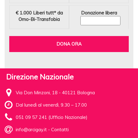
€ 1.000
Liberi tutt* da
Donazione libera
Omo-Bi-Transfobia
DONA ORA
Direzione Nazionale
Via Don Minzoni, 18 - 40121 Bologna
Dal lunedì al venerdì, 9.30 – 17.00
051 09 57 241 (Ufficio Nazionale)
info@arcigay.it
-
Contatti