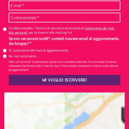
Ho letto e accetto i Termini di servizio e acconsento al
trattamento dei miei
dati personali
per iscrivermi alla mailing list
Se non sei ancora iscritt*, vorresti ricevere email di aggiornamento
da Arcigay? *
Sì, acconsento alle mail di aggiornamento
No, non acconsento
Nota: se ti sei iscritt* in precedenza, questo non ti cancellerà dalla lista. Puoi annullare l'iscrizione
utilizzando il link fornito nelle e-mail che ricevi. Potrai sempre completare un'azione senza attivare
gli aggiornamenti.