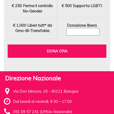
€ 250
Ferma il controllo
€ 500
Supporta LGBTI
No-Gender
€ 1.000
Liberi tutt* da
Donazione libera
Omo-Bi-Transfobia
DONA ORA
Direzione Nazionale
Via Don Minzoni, 18 - 40121 Bologna
Dal lunedì al venerdì, 9.30 – 17.00
051 09 57 241 (Ufficio Nazionale)