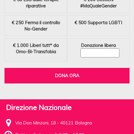
riparative
#MaQualeGender
€ 250
Ferma il controllo
€ 500
Supporta LGBTI
No-Gender
€ 1.000
Liberi tutt* da
Donazione libera
Omo-Bi-Transfobia
DONA ORA
Direzione Nazionale
Via Don Minzoni, 18 - 40121 Bologna