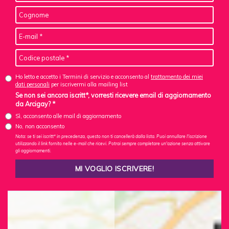
Ho letto e accetto i Termini di servizio e acconsento al
trattamento dei miei
dati personali
per iscrivermi alla mailing list
Se non sei ancora iscritt*, vorresti ricevere email di aggiornamento
da Arcigay? *
Sì, acconsento alle mail di aggiornamento
No, non acconsento
Nota: se ti sei iscritt* in precedenza, questo non ti cancellerà dalla lista. Puoi annullare l'iscrizione
utilizzando il link fornito nelle e-mail che ricevi. Potrai sempre completare un'azione senza attivare
gli aggiornamenti.