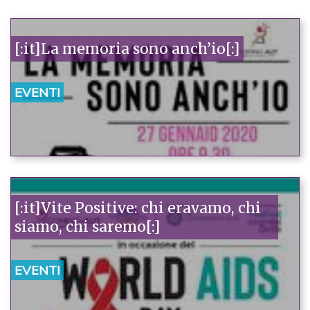
[:it]La memoria sono anch’io[:]
EVENTI
[:it]Vite Positive: chi eravamo, chi
siamo, chi saremo[:]
EVENTI