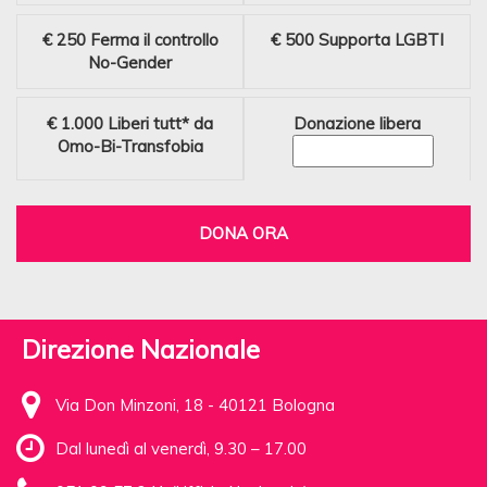
€ 250
Ferma il controllo
€ 500
Supporta LGBTI
No-Gender
€ 1.000
Liberi tutt* da
Donazione libera
Omo-Bi-Transfobia
DONA ORA
Direzione Nazionale
Via Don Minzoni, 18 - 40121 Bologna
Dal lunedì al venerdì, 9.30 – 17.00