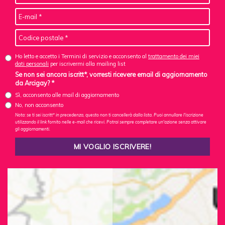
Ho letto e accetto i Termini di servizio e acconsento al
trattamento dei miei
dati personali
per iscrivermi alla mailing list
Se non sei ancora iscritt*, vorresti ricevere email di aggiornamento
da Arcigay? *
Sì, acconsento alle mail di aggiornamento
No, non acconsento
Nota: se ti sei iscritt* in precedenza, questo non ti cancellerà dalla lista. Puoi annullare l'iscrizione
utilizzando il link fornito nelle e-mail che ricevi. Potrai sempre completare un'azione senza attivare
gli aggiornamenti.