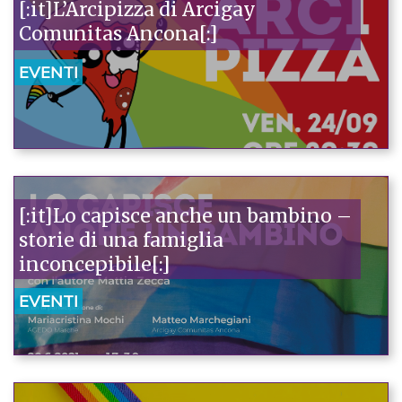
[:it]L’Arcipizza di Arcigay
Comunitas Ancona[:]
EVENTI
[:it]Lo capisce anche un bambino –
storie di una famiglia
inconcepibile[:]
EVENTI