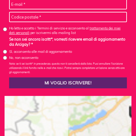
Ho letto e accetto i Termini di servizio e acconsento al
trattamento dei miei
dati personali
per iscrivermi alla mailing list
Se non sei ancora iscritt*, vorresti ricevere email di aggiornamento
da Arcigay? *
Sì, acconsento alle mail di aggiornamento
No, non acconsento
Nota: se ti sei iscritt* in precedenza, questo non ti cancellerà dalla lista. Puoi annullare l'iscrizione
utilizzando il link fornito nelle e-mail che ricevi. Potrai sempre completare un'azione senza attivare
gli aggiornamenti.