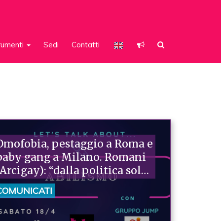
rumenti
Sedi
Contatti
Omofobia, pestaggio a Roma e
baby gang a Milano. Romani
(Arcigay): “dalla politica solo
armi spuntate contro
COMUNICATI
violenza e discriminazioni”