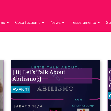
iamo
Cosa facciamo
News
Tesseramento
St
[:it] Let’s Talk About
Abilismo[:]
EVENTI