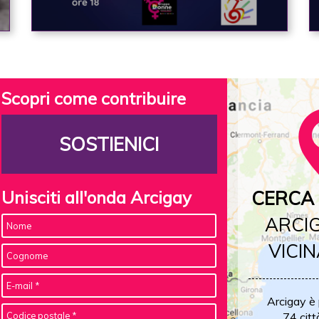
Scopri come contribuire
SOSTIENICI
Unisciti all'onda Arcigay
CERCA 
ARCIG
VICIN
Arcigay è
74 citt