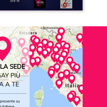
LA SEDE
AY PIÙ
A A TE
 presente su
à italiane