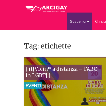
Sostienici
Chi s
Tag: etichette
[:it]Vicin* a distanza – l’ABC
in LGBT[:]
EVENTI