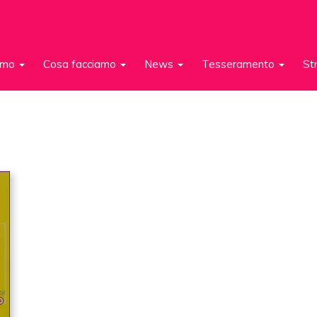
iamo
Cosa facciamo
News
Tesseramento
St