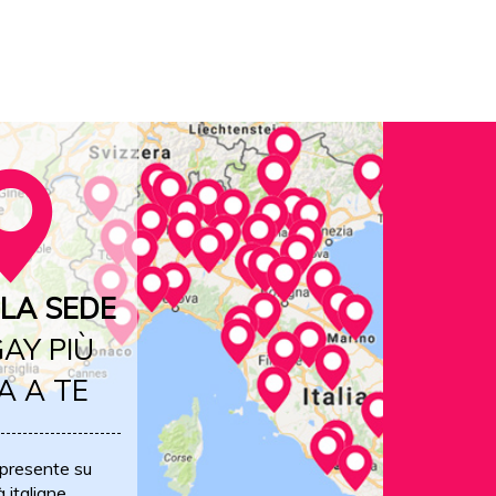
LA SEDE
AY PIÙ
A A TE
 presente su
à italiane