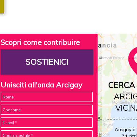
Scopri come contribuire
SOSTIENICI
Unisciti all'onda Arcigay
CERCA 
ARCIG
VICIN
Arcigay è
74 citt