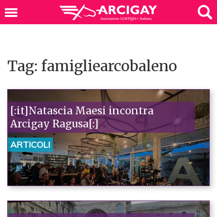
Tag: famigliearcobaleno
[:it]Natascia Maesi incontra
Arcigay Ragusa[:]
ARTICOLI