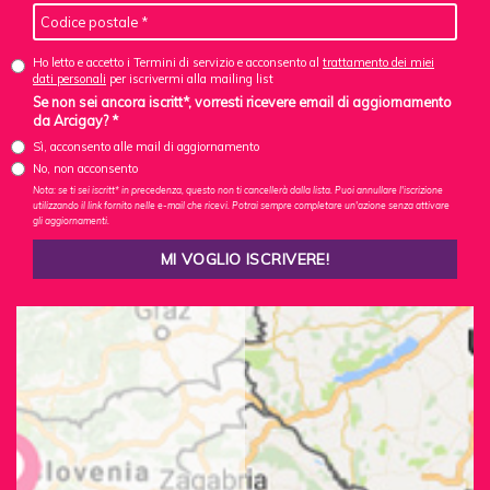
Ho letto e accetto i Termini di servizio e acconsento al
trattamento dei miei
dati personali
per iscrivermi alla mailing list
Se non sei ancora iscritt*, vorresti ricevere email di aggiornamento
da Arcigay? *
Sì, acconsento alle mail di aggiornamento
No, non acconsento
Nota: se ti sei iscritt* in precedenza, questo non ti cancellerà dalla lista. Puoi annullare l'iscrizione
utilizzando il link fornito nelle e-mail che ricevi. Potrai sempre completare un'azione senza attivare
gli aggiornamenti.