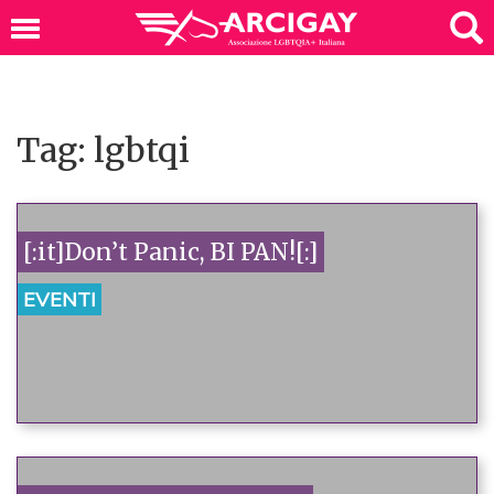
Tag: lgbtqi
[:it]Don’t Panic, BI PAN![:]
EVENTI