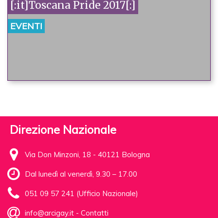
[:it]Toscana Pride 2017[:]
EVENTI
Direzione Nazionale
Via Don Minzoni, 18 - 40121 Bologna
Dal lunedì al venerdì, 9.30 – 17.00
051 09 57 241 (Ufficio Nazionale)
info@arcigay.it
-
Contatti