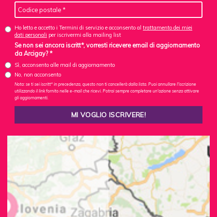
Ho letto e accetto i Termini di servizio e acconsento al
trattamento dei miei
dati personali
per iscrivermi alla mailing list
Se non sei ancora iscritt*, vorresti ricevere email di aggiornamento
da Arcigay? *
Sì, acconsento alle mail di aggiornamento
No, non acconsento
Nota: se ti sei iscritt* in precedenza, questo non ti cancellerà dalla lista. Puoi annullare l'iscrizione
utilizzando il link fornito nelle e-mail che ricevi. Potrai sempre completare un'azione senza attivare
gli aggiornamenti.