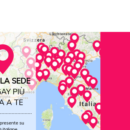
LA SEDE
AY PIÙ
A A TE
 presente su
à italiane