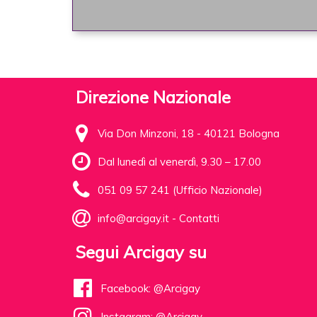
Direzione Nazionale
Via Don Minzoni, 18 - 40121 Bologna
Dal lunedì al venerdì, 9.30 – 17.00
051 09 57 241 (Ufficio Nazionale)
info@arcigay.it
-
Contatti
Segui Arcigay su
Facebook: @Arcigay
Instagram: @Arcigay