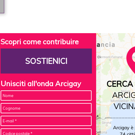
Scopri come contribuire
SOSTIENICI
Unisciti all'onda Arcigay
CERCA 
ARCIG
VICIN
Arcigay è
74 citt